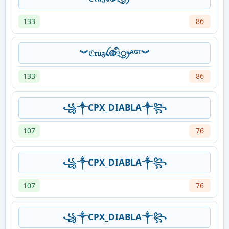
133
86
︾ℭ𝔯𝔲𝔷ꪶ࿋྄ིᤢꫂᴬᴳᵀ︾
133
86
꧁⁣༒CPX_DIABLA༒꧂
107
76
꧁⁣༒CPX_DIABLA༒꧂
107
76
꧁⁣༒CPX_DIABLA༒꧂