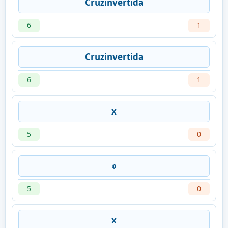
Cruzinvertida
6
1
Cruzinvertida
6
1
x
5
0
𝖔
5
0
x