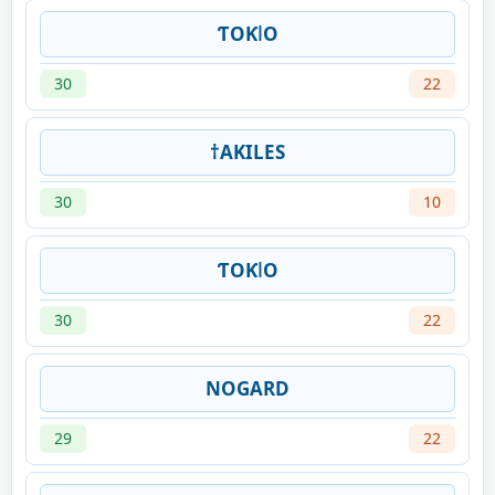
ƬOƘǀO
30
22
†AKILES
30
10
ƬOƘǀO
30
22
NOGARD
29
22