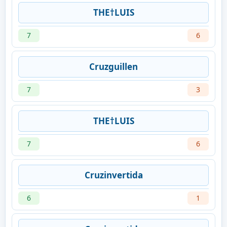
THE†LUIS
7
6
Cruzguillen
7
3
THE†LUIS
7
6
Cruzinvertida
6
1