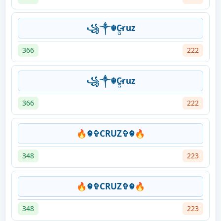
꧁༒☬C̴̼̺ruz
366
222
꧁༒☬C̴̼̺ruz
366
222
🔥☬✞CRUZ✞☬🔥
348
223
🔥☬✞CRUZ✞☬🔥
348
223