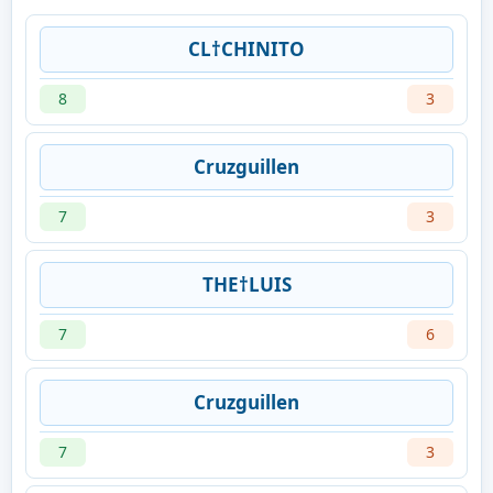
CL†CHINITO
8
3
Cruzguillen
7
3
THE†LUIS
7
6
Cruzguillen
7
3