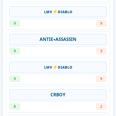
ʟᴍᴠ⚡ᴅɪᴀʙʟᴏ
9
9
ANTIE▪︎ASSASSIN
9
3
ʟᴍᴠ⚡ᴅɪᴀʙʟᴏ
9
9
CRBOY
8
2