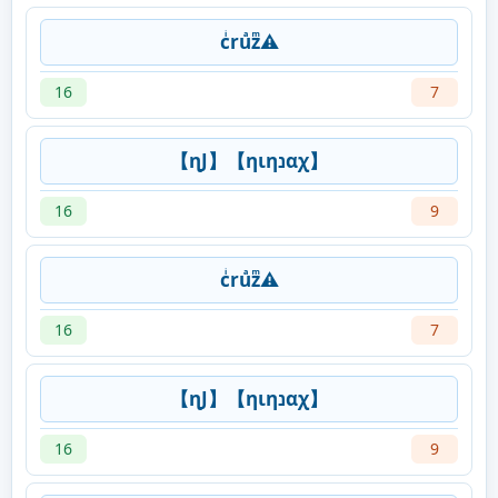
cͥruͣzͫ⚠
16
7
【ɳJ】【ηιηנαχ】
16
9
cͥruͣzͫ⚠
16
7
【ɳJ】【ηιηנαχ】
16
9