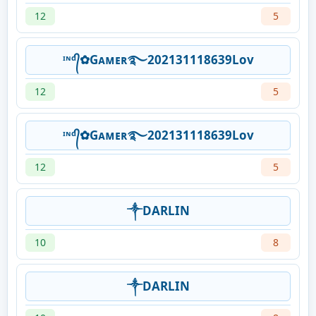
12
5
ᶦᶰᵈ᭄✿Gᴀᴍᴇʀ࿐202131118639Lov
12
5
ᶦᶰᵈ᭄✿Gᴀᴍᴇʀ࿐202131118639Lov
12
5
༒DARLIN
10
8
༒DARLIN