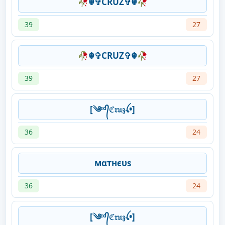
🥀☬✞CRUZ✞☬🥀
39
27
🥀☬✞CRUZ✞☬🥀
39
27
[༄ᶦᵈ᭄ℭ𝔯𝔲𝔷ꪶ•]
36
24
мαтнєυs
36
24
[༄ᶦᵈ᭄ℭ𝔯𝔲𝔷ꪶ•]