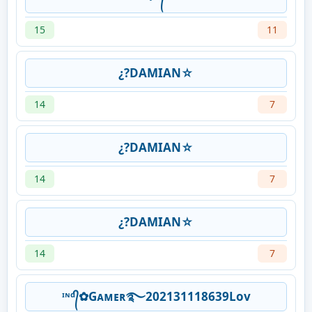
15
11
¿?DAMIAN☆
14
7
¿?DAMIAN☆
14
7
¿?DAMIAN☆
14
7
ᶦᶰᵈ᭄✿Gᴀᴍᴇʀ࿐202131118639Lov