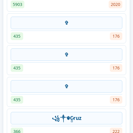
5903
2020
✞
435
176
✞
435
176
✞
435
176
꧁༒☬C̴̼̺ruz
366
222