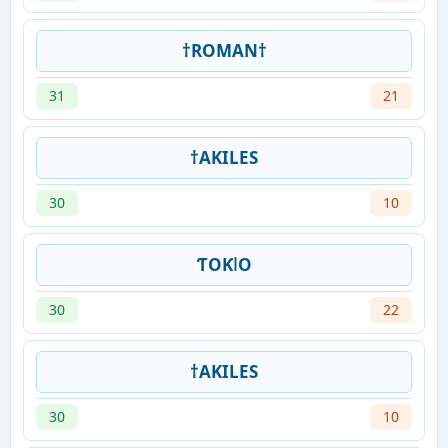
†ROMAN†
31
21
†AKILES
30
10
ƬOƘǀO
30
22
†AKILES
30
10