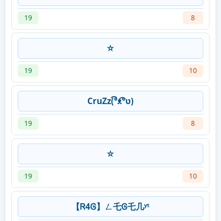
19
8
☆
19
10
CruZz(͡°ᴥ͡°ʋ)
19
8
☆
19
10
【Ꮢ4Ꮆ】ㄥ乇Ꮆ乇几ʸᵗ