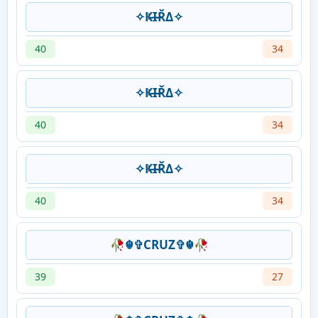
✧Ҝ̶I̶̶ŘΔ✧
40
34
✧Ҝ̶I̶̶ŘΔ✧
40
34
✧Ҝ̶I̶̶ŘΔ✧
40
34
🥀☬✞CRUZ✞☬🥀
39
27