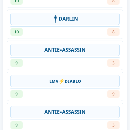
10
8
༒DARLIN
10
8
ANTIE▪︎ASSASSIN
9
3
ʟᴍᴠ⚡ᴅɪᴀʙʟᴏ
9
9
ANTIE▪︎ASSASSIN
9
3