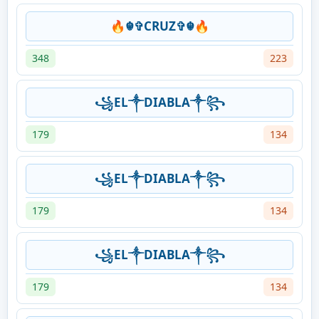
🔥☬✞CRUZ✞☬🔥
348
223
꧁⁣EL༒DIABLA༒꧂
179
134
꧁⁣EL༒DIABLA༒꧂
179
134
꧁⁣EL༒DIABLA༒꧂
179
134