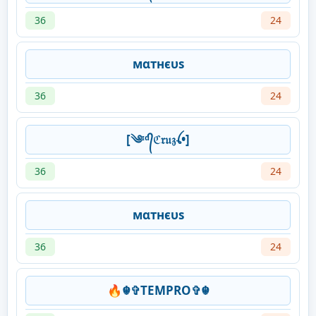
36
24
мαтнєυs
36
24
[༄ᶦᵈ᭄ℭ𝔯𝔲𝔷ꪶ•]
36
24
мαтнєυs
36
24
🔥☬✞TEMPRO✞☬