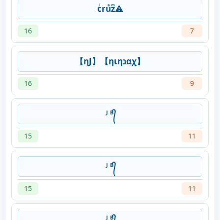
cͥruͣzͫ⚠
16
7
【ɳJ】【ηιηנαχ】
16
9
ᴶ ᴮ᭄
15
11
ᴶ ᴮ᭄
15
11
ᴶ ᴮ᭄