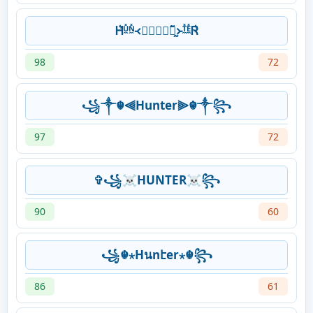
Ꮋ͛ᵁ̼̽ᴺ̼̽᚜ᚸ⃝⃘⃟⃠̰̃᚛ᵀ̼̽ᴱ̼̽Ꮢ͛
98
72
꧁༒☬⫷Hunter⫸☬༒꧂
97
72
✞꧁☠︎HUNTER☠︎꧂
90
60
꧁☬⋆Hนnէer⋆☬꧂
86
61