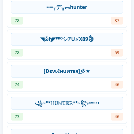
╾━╤デ╦︻hunter
78
37
◥ὦɧ◤ᴾᴿᴼシℤUℐX89༂
78
59
[Dєνιℓнυитєя]彡★
74
46
꧁~°*ℍ𝚄ℕ𝚃𝔼𝚁*°~꧂ˢᵃᵐᵃ•
73
46