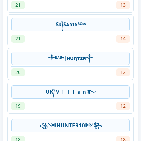
21
13
Sᴋ᭄Sᴀʙɪʀᴮᴼˢˢ
21
14
༒ᴮᴬᴮᵞ|нυηтεя༒
20
12
UK᭄Ｖｉｌｌａｎ࿐
19
12
꧁༺HUNTER10༻꧂
18
18