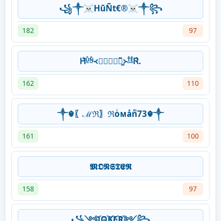
꧁༒☠HūÑt€®☠︎༒꧂
182
97
Ꮋ͛ᵁ̼̽ᴺ̼̽᚜ᚸ⃝⃘⃟⃠̰̃᚛ᵀ̼̽ᴱ̼̽Ꮢ͛.
162
110
༒☬〖ℳℜ〗ℜoͥᴍaͣnͫ73☬༒
161
100
𝕸𝕺𝕹𝕾𝕿𝕰𝕽
158
97
꧁༺J꙰O꙰K꙰E꙰R꙰༻꧂