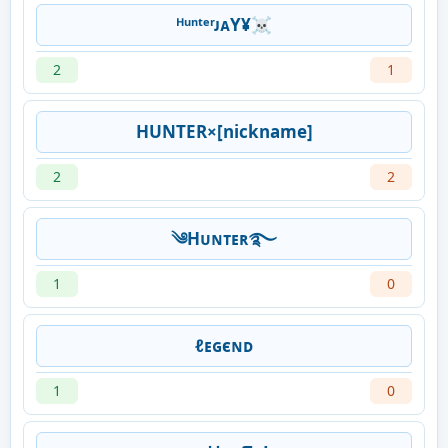
ᴴᵘⁿᵗᵉʳㅤᴊᴀY¥☠
2
1
HUNTER×[nickname]
2
2
༄Hᴜɴᴛᴇʀ࿐
1
0
ㅤℓᴇɢєɴᴅ
1
0