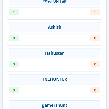
ᵃᵍᵉ₂₃ᎻʋɴƬɐƦ
1
1
Ashish
0
0
Hahuster
0
0
ƬɴΞHUNTER
0
0
gamershunt