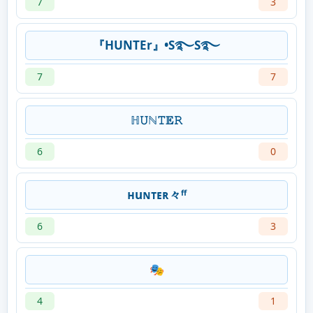
7
3
『HUNTEr』•S࿐S࿐
7
7
ℍ𝚄ℕ𝚃𝔼𝚁
6
0
ʜuɴᴛᴇʀ々ᶠᶠ
6
3
🎭
4
1