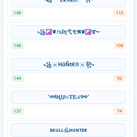
148
110
꧁☯❦ℌմη弋モ𝕽❦☯࿐
146
109
꧁☠HūÑt€®☠︎꧂
144
92
༺Ⱨ𝕌ℕ𝕋𝔼ℛ༻
137
74
sᴋᴜʟʟ么ʜᴜɴᴛᴇʀ