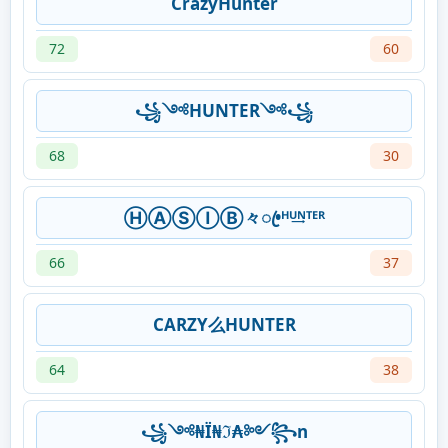
CrazyHunter
72
60
꧁༺HUNTER༺꧁
68
30
ⒽⒶⓈⒾⒷ々ꦿ•ᴴᵁ͢ᴺᵀᴱᴿ
66
37
CARZY么HUNTER
64
38
꧁༺₦Ї₦ℑ₳༻꧂n