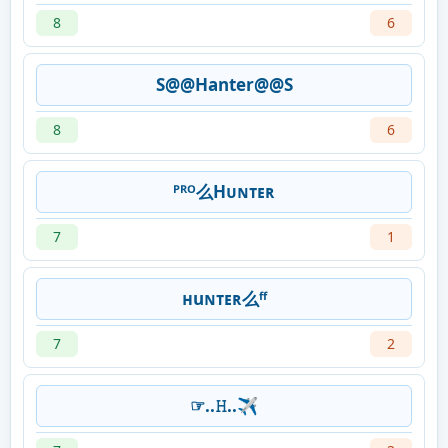
8
6
S@@Hanter@@S
8
6
ᴾᴿᴼ么Hᴜɴᴛᴇʀ
7
1
ʜuɴᴛᴇʀ么ᶠᶠ
7
2
☞︎︎︎..𝙷..✈︎