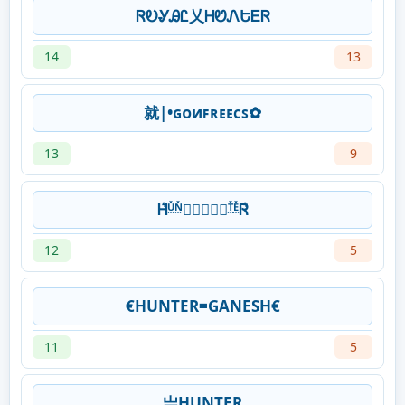
ᏒᎧᎽᎯᏝ乂ᎻᏬᏁԵᎬᏒ
14
13
就|•ɢᴏиꜰʀᴇᴇᴄꜱ✿
13
9
Ꮋ͛ᵁ̼̽ᴺ̼̽࿌⃝⃠⃟⃚ᵀ̼̽ᴱ̼̽Ꮢ͛
12
5
€HUNTER=GANESH€
11
5
亗HUNTER