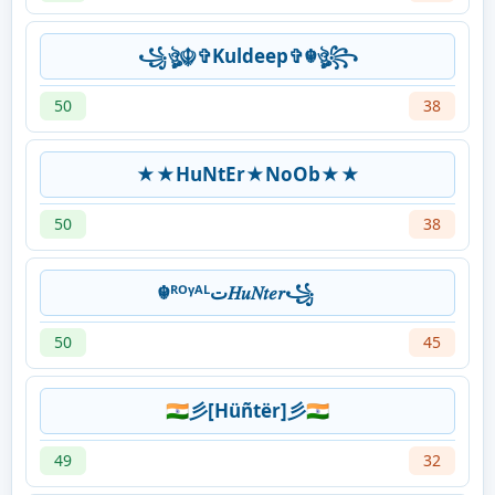
꧁ঔৣ☬✞Kuldeep✞☬ঔৣ꧂
50
38
★★HuNtEr★NoOb★★
50
38
☬ᴿᴼᵞᴬᴸت︎𝐻𝑢𝑁𝑡𝑒𝑟꧁
50
45
🇮🇳彡[Hüñtër]彡🇮🇳
49
32