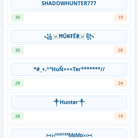
SHADOWHUNTER777
30
19
꧁☠︎ĦŪ₦₮Ē℟☠︎꧂
30
28
*#_+.^°HuÑ×××Ter*******//
29
24
༒Hunter༒
28
19
᚛᚜‹‹ᴴᵁᴺᵀᴱᴿᎷᴇᎷο››᚛᚜