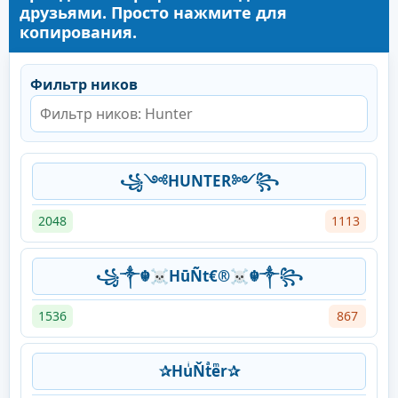
друзьями. Просто нажмите для
копирования.
Фильтр ников
꧁༺HUNTER༻꧂
2048
1113
꧁༒☬☠HūÑt€®☠︎☬༒꧂
1536
867
✰HuͥŇtͣeͫr✰