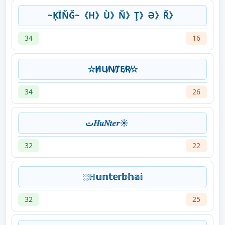
~ĶÏŇĞ~《H》Ù》Ň》Ţ》Ə》Ř》
34
16
✫H̸U̸N̸T̸E̸R̸✫
34
26
ت︎𝐻𝑢𝑁𝑡𝑒𝑟☀
32
22
░ℍ𝕦𝕟𝕥𝕖𝕣𝕓𝕙𝕒𝕚
32
25