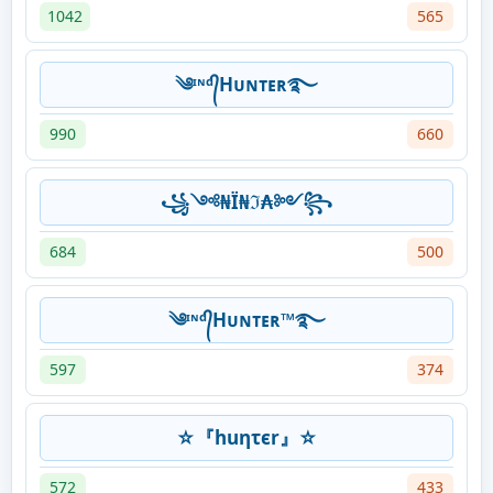
1042
565
༄ᶦᶰᵈ᭄Hᴜɴᴛᴇʀ࿐
990
660
꧁༺₦Ї₦ℑ₳༻꧂
684
500
༄ᶦᶰᵈ᭄Hᴜɴᴛᴇʀ™࿐
597
374
☆『huητєr』☆
572
433