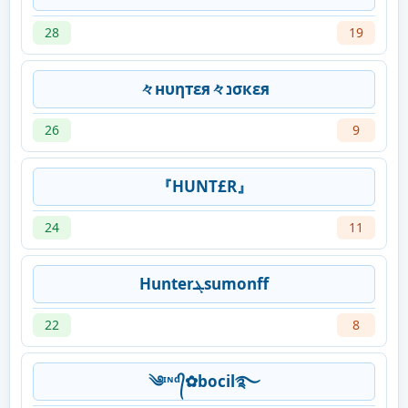
28
19
々нυηтεя々נσкεя
26
9
『HUNT£R』
24
11
Hunterܔsumonff
22
8
༄ᶦᶰᵈ᭄✿bocil࿐