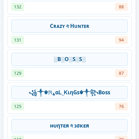
132
88
Cʀᴀᴢʏ々Hᴜɴᴛᴇʀ
131
94
░B░O░S░S░
129
87
꧁༒☬ℜ؏αᏞ_ᏦιηGs☬༒꧂Boss
125
76
нυηтεя々נσкεя