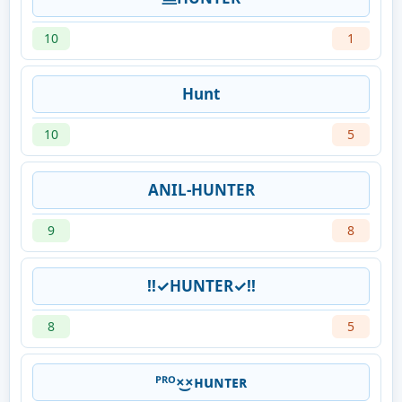
10
1
Hunt
10
5
ANIL-HUNTER
9
8
!!✓HUNTER✓!!
8
5
ᴾᴿᴼ×͜×ʜuɴᴛᴇʀ