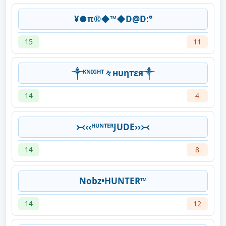
¥●π®◆™◆D@D:°
15
11
༒ᴷᴺᴵᴳᴴᵀ々нυηтεя༒
14
4
᚛᚜‹‹ᴴᵁᴺᵀᴱᴿJUDE››᚛᚜
14
8
Nobz•HUNTER™
14
12