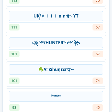
118
70
UK᭄Ｖｉｌｌａｎ࿐YT
111
67
꧁༺HUNTER™༻꧂
101
67
☘₳ℑ✿huητєr࿐
101
74
ᴴᵘⁿᵗᵉʳ
98
45