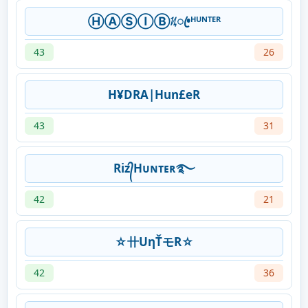
ⒽⒶⓈⒾⒷᜰꦿ•ᴴᵁᴺᵀᴱᴿ
43
26
H¥DRA|Hun£eR
43
31
Riz᭄Hᴜɴᴛᴇʀ࿐
42
21
☆卄UηŤモR☆
42
36