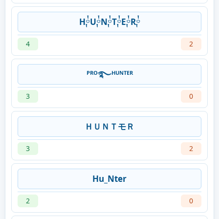
H༙྇U༙྇N༙྇T༙྇E༙྇R༙྇
4
2
ᴾᴿᴼ࿐ᴴᵁᴺᵀᴱᴿ
3
0
ＨＵＮＴモＲ
3
2
Hu_Nter
2
0