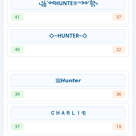
꧁༺HUNTE®™༻꧂
41
37
◇~HUNTER~◇
40
22
亗𝙃𝙪𝙣𝙩𝙚𝙧
39
36
ＣＨＡＲＬＩモ
37
19