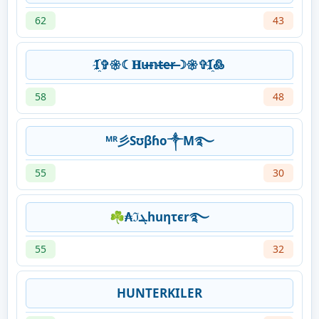
62
43
I҈✞︎𑁍☾︎𝐇u̶𝕟t̶e̶r̶☽𑁍✞︎I҈߷
58
48
ᴹᴿ彡Sʊβɦo༒M࿐
55
30
☘₳ℑܔhuητєr࿐
55
32
HUNTERKILER