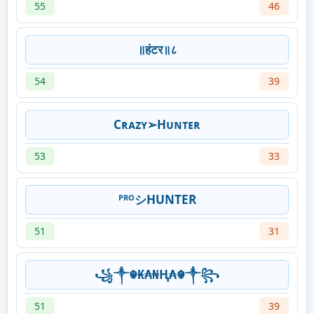
55
46
‌‌‌‌‍॥हंटर॥८
54
39
Cʀᴀᴢʏ➢Hᴜɴᴛᴇʀ
53
33
ᴾᴿᴼシHUNTER
51
31
꧁༒☬₭₳₦Ⱨ₳☬༒꧂
51
39