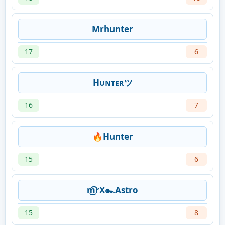
Mrhunter
17
6
Hᴜɴᴛᴇʀツ
16
7
🔥Hunter
15
6
m͜͡rX๛Astro
15
8