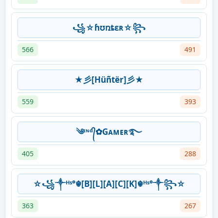
꧁☆ɦʊռȶɛʀ☆꧂
566
491
★彡[Hüñtër]彡★
559
393
༄ᶦᶰᵈ᭄✿Gᴀᴍᴇʀ࿐
405
288
☆꧁༒ᴴˢ°☬[B][L][A][C][K]☬ᴴˢ°༒꧂☆
363
267