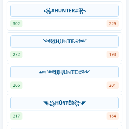
꧁#HUNTER#꧂
302
229
༺㦵Ⱨ𝕌ℕ𝕋𝔼ℛ༻
272
193
⋆ᶳᶬ༺㦵Ⱨ𝕌ℕ𝕋𝔼ℛ༻
266
201
◥꧁ĦŪ₦₮Ē℟꧂◤
217
164