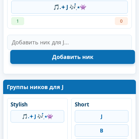
🎵.𖥔 J 🎶๋࣭ ⭑👾
1
0
Группы ников для J
Stylish
Short
🎵.𖥔 J 🎶๋࣭ ⭑👾
J
B