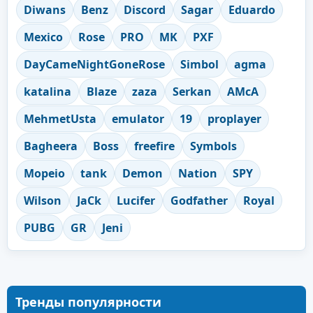
Diwans
Benz
Discord
Sagar
Eduardo
Mexico
Rose
PRO
MK
PXF
DayCameNightGoneRose
Simbol
agma
katalina
Blaze
zaza
Serkan
AMcA
MehmetUsta
emulator
19
proplayer
Bagheera
Boss
freefire
Symbols
Mopeio
tank
Demon
Nation
SPY
Wilson
JaCk
Lucifer
Godfather
Royal
PUBG
GR
Jeni
Тренды популярности