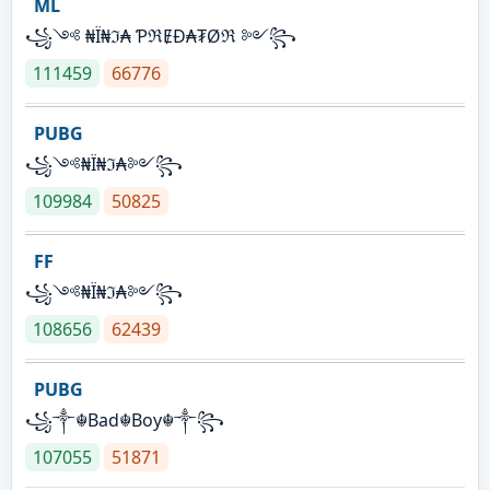
ML
꧁༺ ₦Ї₦ℑ₳ ƤℜɆĐ₳₮Øℜ ༻꧂
111459
66776
PUBG
꧁༺₦Ї₦ℑ₳༻꧂
109984
50825
FF
꧁༺₦Ї₦ℑ₳༻꧂
108656
62439
PUBG
꧁༒☬Bad☬Boy☬༒꧂
107055
51871