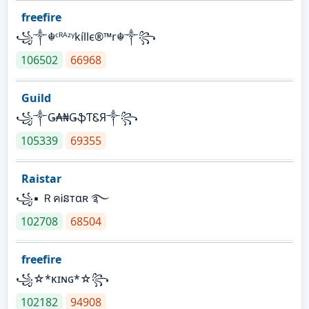
freefire
꧁༒☬ᶜᴿᴬᶻᵞkíllє®™r☬༒꧂
106502
66968
Guild
꧁༒Ǥ₳₦ǤֆƬᏋЯ༒꧂
105339
69355
Raistar
꧁▪ ＲคᎥនтαʀ ࿐
102708
68504
freefire
꧁☆*κɪɴɢ*☆꧂
102182
94908