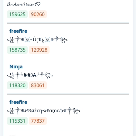
𝓑𝓻𝓸𝓴𝓮𝓷 𝓗𝓮𝓪𝓻𝓽♡
159625
90260
freefire
꧁༒☬☠Ƚ︎ÙçҜყ☠︎☬༒꧂
158735
120928
Ninja
꧁⁣༒𓆩₦ł₦ℑ₳𓆪༒꧂
118320
83061
freefire
꧁༒☬₣ℜøźєη•₣ℓα₥єֆ☬༒꧂
115331
77837