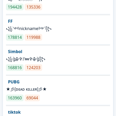
194428
135336
FF
꧁༺nickname༻꧂
178814
119988
Simbol
꧁ঔৣ☬✞𝓓𝖔𝖓✞☬ঔৣ꧂
168816
124203
PUBG
★彡[ᴅᴇᴀᴅ ᴋɪʟʟᴇʀ]彡★
163960
69044
tiktok