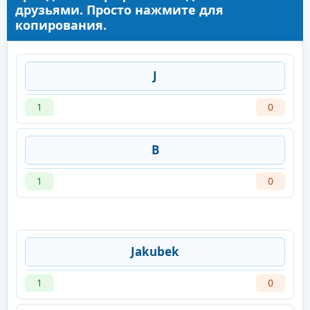
друзьями. Просто нажмите для
копирования.
J
1
0
B
1
0
Jakubek
1
0