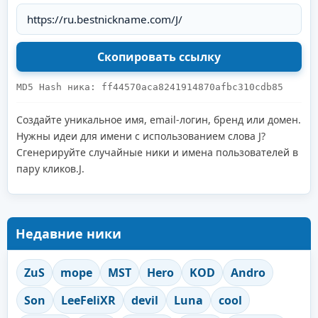
MD5 Hash ника: ff44570aca8241914870afbc310cdb85
Создайте уникальное имя, email-логин, бренд или домен.
Нужны идеи для имени с использованием слова J?
Сгенерируйте случайные ники и имена пользователей в
пару кликов.J.
Недавние ники
ZuS
mope
MST
Hero
KOD
Andro
Son
LeeFeliXR
devil
Luna
cool