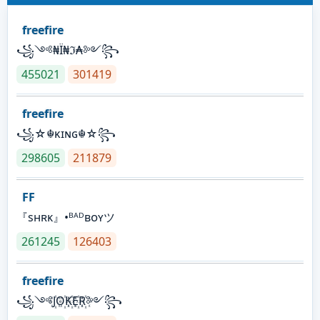
freefire
꧁༺₦Ї₦ℑ₳༻꧂
455021
301419
freefire
꧁☆☬κɪɴɢ☬☆꧂
298605
211879
FF
『sʜʀᴋ』•ᴮᴬᴰʙᴏʏツ
261245
126403
freefire
꧁༺J꙰O꙰K꙰E꙰R꙰༻꧂