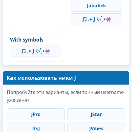
Jakubek
🎵.𖥔 J 🎶๋࣭ ⭑👾
With symbols
🎵.𖥔 J 🎶๋࣭ ⭑👾
Как использовать ники J
Попробуйте эти варианты, если точный username
уже занят:
JPro
JStar
ItsJ
JVibes