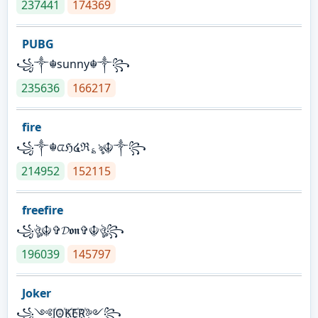
237441
174369
PUBG
꧁༒☬sunny☬༒꧂
235636
166217
fire
꧁༒☬ᤂℌ໔ℜ؏ৡ☬༒꧂
214952
152115
freefire
꧁ঔৣ☬✞𝓓𝖔𝖓✞☬ঔৣ꧂
196039
145797
Joker
꧁༺J꙰O꙰K꙰E꙰R꙰༻꧂