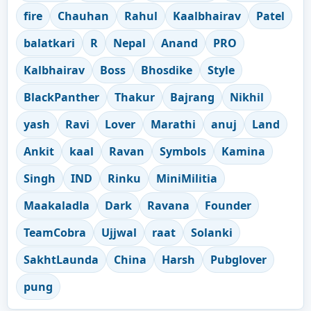
fire
Chauhan
Rahul
Kaalbhairav
Patel
balatkari
R
Nepal
Anand
PRO
Kalbhairav
Boss
Bhosdike
Style
BlackPanther
Thakur
Bajrang
Nikhil
yash
Ravi
Lover
Marathi
anuj
Land
Ankit
kaal
Ravan
Symbols
Kamina
Singh
IND
Rinku
MiniMilitia
Maakaladla
Dark
Ravana
Founder
TeamCobra
Ujjwal
raat
Solanki
SakhtLaunda
China
Harsh
Pubglover
pung