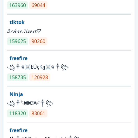
163960
69044
tiktok
𝓑𝓻𝓸𝓴𝓮𝓷 𝓗𝓮𝓪𝓻𝓽♡
159625
90260
freefire
꧁༒☬☠Ƚ︎ÙçҜყ☠︎☬༒꧂
158735
120928
Ninja
꧁⁣༒𓆩₦ł₦ℑ₳𓆪༒꧂
118320
83061
freefire