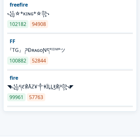
freefire
꧁☆*κɪɴɢ*☆꧂
102182
94908
FF
『TG』 ཌĐʀᴀɢᴏƝད°ᴵᴰᴹ°ツ
100882
52844
fire
◥꧁དℭ℟Åℤ¥༒₭ÏḼḼ℥℟ཌ꧂◤
99961
57763