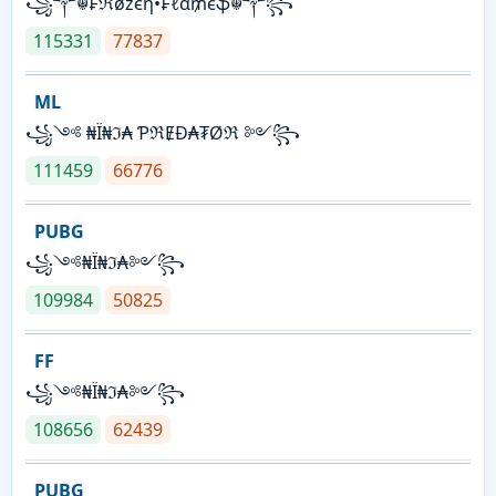
꧁༒☬₣ℜøźєη•₣ℓα₥єֆ☬༒꧂
115331
77837
ML
꧁༺ ₦Ї₦ℑ₳ ƤℜɆĐ₳₮Øℜ ༻꧂
111459
66776
PUBG
꧁༺₦Ї₦ℑ₳༻꧂
109984
50825
FF
꧁༺₦Ї₦ℑ₳༻꧂
108656
62439
PUBG