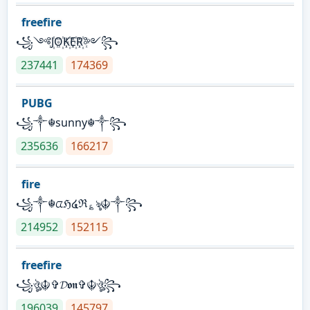
freefire
꧁༺J꙰O꙰K꙰E꙰R꙰༻꧂
237441
174369
PUBG
꧁༒☬sunny☬༒꧂
235636
166217
fire
꧁༒☬ᤂℌ໔ℜ؏ৡ☬༒꧂
214952
152115
freefire
꧁ঔৣ☬✞𝓓𝖔𝖓✞☬ঔৣ꧂
196039
145797