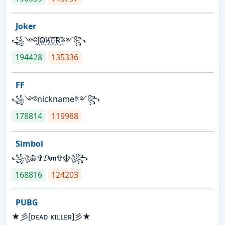
Joker
꧁༺J꙰O꙰K꙰E꙰R꙰༻꧂
194428
135336
FF
꧁༺nickname༻꧂
178814
119988
Simbol
꧁ঔৣ☬✞𝓓𝖔𝖓✞☬ঔৣ꧂
168816
124203
PUBG
★彡[ᴅᴇᴀᴅ ᴋɪʟʟᴇʀ]彡★