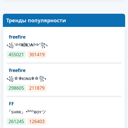
Тренды популярности
freefire
꧁༺₦Ї₦ℑ₳༻꧂
455021
301419
freefire
꧁☆☬κɪɴɢ☬☆꧂
298605
211879
FF
『sʜʀᴋ』•ᴮᴬᴰʙᴏʏツ
261245
126403