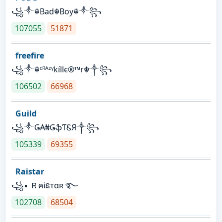
꧁༒☬Bad☬Boy☬༒꧂
107055
51871
freefire
꧁༒☬ᶜᴿᴬᶻᵞkíllє®™r☬༒꧂
106502
66968
Guild
꧁༒Ǥ₳₦ǤֆƬᏋЯ༒꧂
105339
69355
Raistar
꧁▪ ＲคᎥនтαʀ ࿐
102708
68504