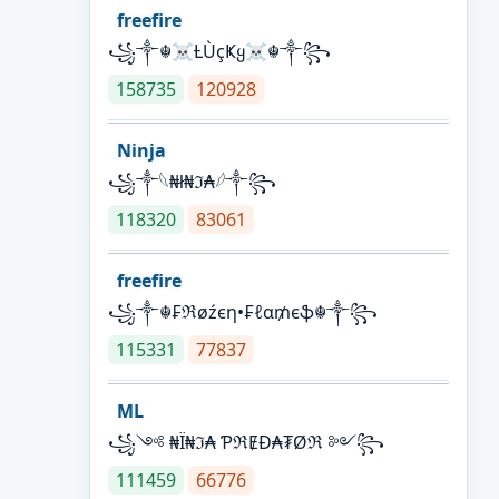
freefire
꧁༒☬☠Ƚ︎ÙçҜყ☠︎☬༒꧂
158735
120928
Ninja
꧁⁣༒𓆩₦ł₦ℑ₳𓆪༒꧂
118320
83061
freefire
꧁༒☬₣ℜøźєη•₣ℓα₥єֆ☬༒꧂
115331
77837
ML
꧁༺ ₦Ї₦ℑ₳ ƤℜɆĐ₳₮Øℜ ༻꧂
111459
66776