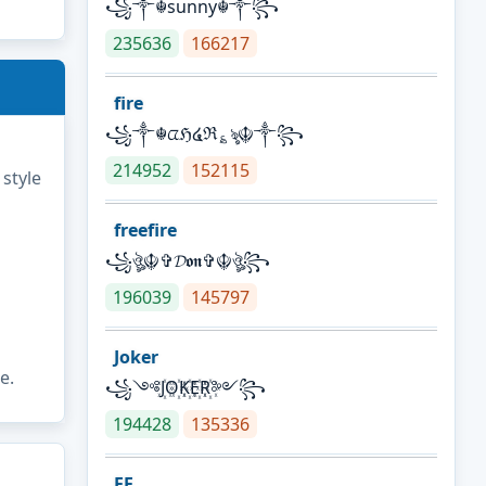
꧁༒☬sunny☬༒꧂
235636
166217
fire
꧁༒☬ᤂℌ໔ℜ؏ৡ☬༒꧂
214952
152115
 style
freefire
꧁ঔৣ☬✞𝓓𝖔𝖓✞☬ঔৣ꧂
196039
145797
Joker
e.
꧁༺J꙰O꙰K꙰E꙰R꙰༻꧂
194428
135336
FF