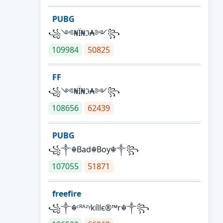
PUBG
꧁༺₦Ї₦ℑ₳༻꧂
109984
50825
FF
꧁༺₦Ї₦ℑ₳༻꧂
108656
62439
PUBG
꧁༒☬Bad☬Boy☬༒꧂
107055
51871
freefire
꧁༒☬ᶜᴿᴬᶻᵞkíllє®™r☬༒꧂