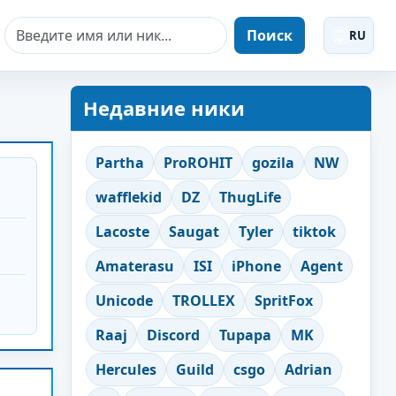
Поиск
RU
Недавние ники
Partha
ProROHIT
gozila
NW
wafflekid
DZ
ThugLife
Lacoste
Saugat
Tyler
tiktok
Amaterasu
ISI
iPhone
Agent
Unicode
TROLLEX
SpritFox
Raaj
Discord
Tupapa
MK
Hercules
Guild
csgo
Adrian