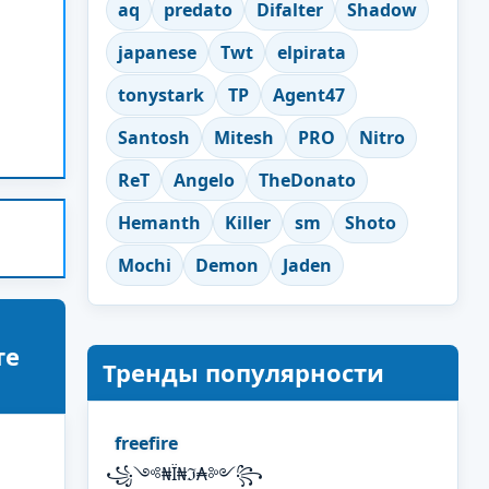
aq
predato
Difalter
Shadow
japanese
Twt
elpirata
tonystark
TP
Agent47
Santosh
Mitesh
PRO
Nitro
ReT
Angelo
TheDonato
Hemanth
Killer
sm
Shoto
Mochi
Demon
Jaden
те
Тренды популярности
freefire
꧁༺₦Ї₦ℑ₳༻꧂