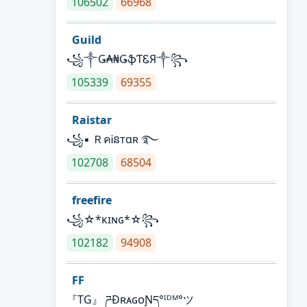
106502
66968
Guild
꧁༒Ǥ₳₦ǤֆƬᏋЯ༒꧂
105339
69355
Raistar
꧁▪ ＲคᎥនтαʀ ࿐
102708
68504
freefire
꧁☆*κɪɴɢ*☆꧂
102182
94908
FF
『TG』 ཌĐʀᴀɢᴏƝད°ᴵᴰᴹ°ツ