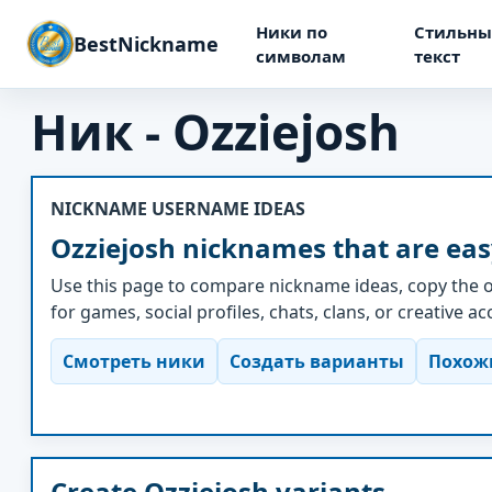
Ники по
Стильны
BestNickname
символам
текст
Ник - Ozziejosh
NICKNAME USERNAME IDEAS
Ozziejosh nicknames that are eas
Use this page to compare nickname ideas, copy the o
for games, social profiles, chats, clans, or creative a
Смотреть ники
Создать варианты
Похож
Create Ozziejosh variants