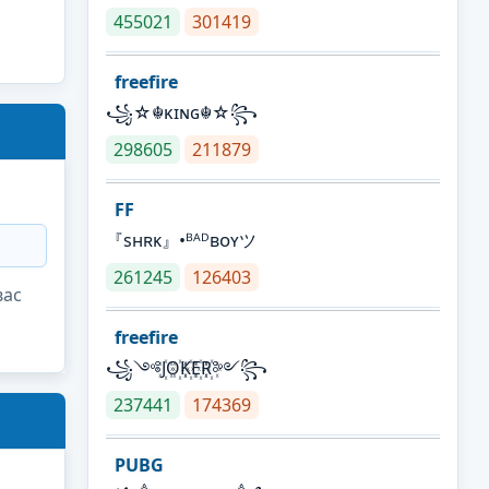
455021
301419
freefire
꧁☆☬κɪɴɢ☬☆꧂
298605
211879
FF
『sʜʀᴋ』•ᴮᴬᴰʙᴏʏツ
261245
126403
вас
freefire
꧁༺J꙰O꙰K꙰E꙰R꙰༻꧂
237441
174369
PUBG