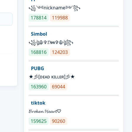
꧁༺nickname༻꧂
178814
119988
Simbol
꧁ঔৣ☬✞𝓓𝖔𝖓✞☬ঔৣ꧂
168816
124203
PUBG
★彡[ᴅᴇᴀᴅ ᴋɪʟʟᴇʀ]彡★
163960
69044
tiktok
𝓑𝓻𝓸𝓴𝓮𝓷 𝓗𝓮𝓪𝓻𝓽♡
159625
90260