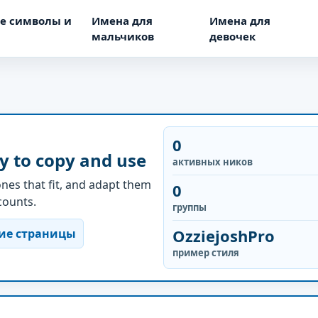
е символы и
Имена для
Имена для
мальчиков
девочек
0
y to copy and use
активных ников
nes that fit, and adapt them
0
ccounts.
группы
OzziejoshPro
ие страницы
пример стиля