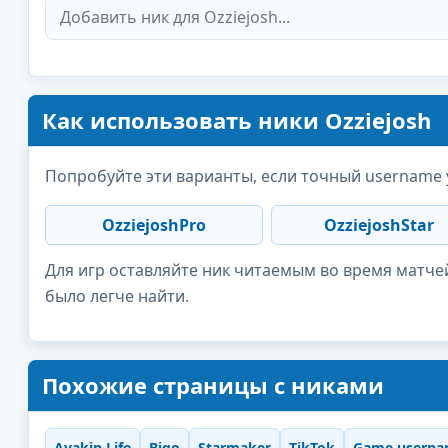
Как использовать ники Ozziejosh
Попробуйте эти варианты, если точный username 
OzziejoshPro
OzziejoshStar
Для игр оставляйте ник читаемым во время матчей
было легче найти.
Похожие страницы с никами
Avakin Life
Bigo
Starmaker
TikTok
Game userna