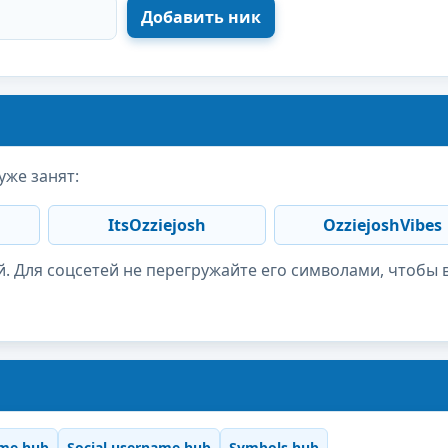
уже занят:
ItsOzziejosh
OzziejoshVibes
. Для соцсетей не перегружайте его символами, чтобы 
me hub
Social username hub
Symbols hub