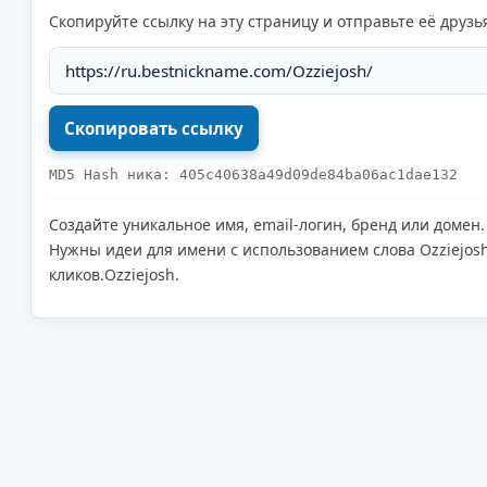
Скопируйте ссылку на эту страницу и отправьте её друзь
MD5 Hash ника: 405c40638a49d09de84ba06ac1dae132
Создайте уникальное имя, email-логин, бренд или домен.
Нужны идеи для имени с использованием слова Ozziejos
кликов.Ozziejosh.