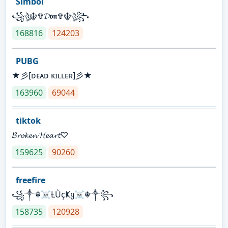
Simbol
꧁ঔৣ☬✞𝓓𝖔𝖓✞☬ঔৣ꧂
168816
124203
PUBG
★彡[ᴅᴇᴀᴅ ᴋɪʟʟᴇʀ]彡★
163960
69044
tiktok
𝓑𝓻𝓸𝓴𝓮𝓷 𝓗𝓮𝓪𝓻𝓽♡
159625
90260
freefire
꧁༒☬☠Ƚ︎ÙçҜყ☠︎☬༒꧂
158735
120928