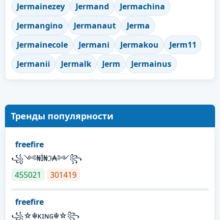
Jermainezey
Jermand
Jermachina
Jermangino
Jermanaut
Jerma
Jermainecole
Jermani
Jermakou
Jerm11
Jermanii
Jermalk
Jerm
Jermainus
Тренды популярности
freefire
꧁༺₦Ї₦ℑ₳༻꧂
455021
301419
freefire
꧁☆☬κɪɴɢ☬☆꧂