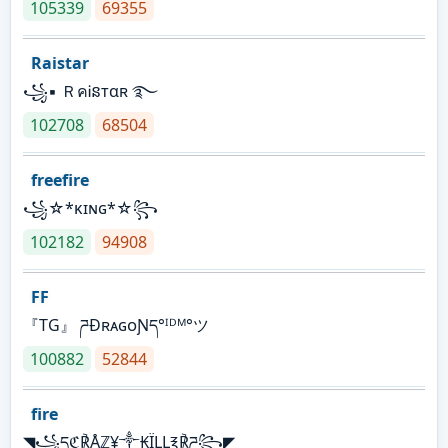
105339
69355
Raistar
꧁▪ ＲคᎥនтαʀ ࿐
102708
68504
freefire
꧁☆*κɪɴɢ*☆꧂
102182
94908
FF
『TG』 ཌĐʀᴀɢᴏƝད°ᴵᴰᴹ°ツ
100882
52844
fire
◥꧁དℭ℟Åℤ¥༒₭ÏḼḼ℥℟ཌ꧂◤