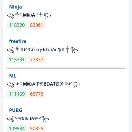
Ninja
꧁⁣༒𓆩₦ł₦ℑ₳𓆪༒꧂
118320
83061
freefire
꧁༒☬₣ℜøźєη•₣ℓα₥єֆ☬༒꧂
115331
77837
ML
꧁༺ ₦Ї₦ℑ₳ ƤℜɆĐ₳₮Øℜ ༻꧂
111459
66776
PUBG
꧁༺₦Ї₦ℑ₳༻꧂
109984
50825