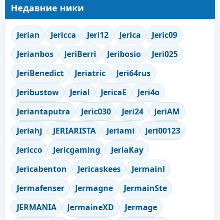
Недавние ники
Jerian
Jericca
Jeri12
Jerica
Jeric09
Jerianbos
JeriBerri
Jeribosio
Jeri025
JeriBenedict
Jeriatric
Jeri64rus
Jeribustow
Jerial
JericaE
Jeri4o
Jeriantaputra
Jeric030
Jeri24
JeriAM
Jeriahj
JERIARISTA
Jeriami
Jeri00123
Jericco
Jericgaming
JeriaKay
Jericabenton
Jericaskees
Jermainl
Jermafenser
Jermagne
JermainSte
JERMANIA
JermaineXD
Jermage