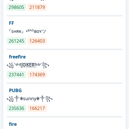
298605
211879
FF
『sʜʀᴋ』•ᴮᴬᴰʙᴏʏツ
261245
126403
freefire
꧁༺J꙰O꙰K꙰E꙰R꙰༻꧂
237441
174369
PUBG
꧁༒☬sunny☬༒꧂
235636
166217
fire