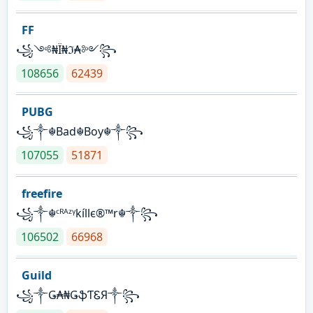
FF
꧁༺₦Ї₦ℑ₳༻꧂
108656
62439
PUBG
꧁༒☬Bad☬Boy☬༒꧂
107055
51871
freefire
꧁༒☬ᶜᴿᴬᶻᵞkíllє®™r☬༒꧂
106502
66968
Guild
꧁༒Ǥ₳₦ǤֆƬᏋЯ༒꧂