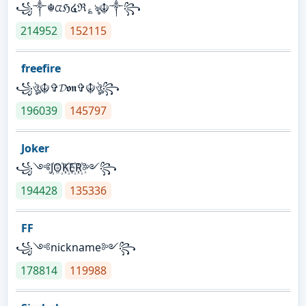
꧁༒☬ᤂℌ໔ℜ؏ৡ☬༒꧂
214952
152115
freefire
꧁ঔৣ☬✞𝓓𝖔𝖓✞☬ঔৣ꧂
196039
145797
Joker
꧁༺J꙰O꙰K꙰E꙰R꙰༻꧂
194428
135336
FF
꧁༺nickname༻꧂
178814
119988