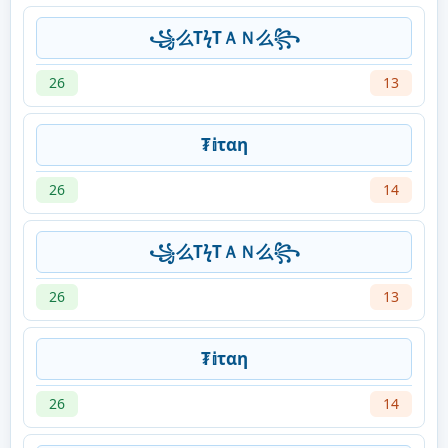
꧁么TϟTＡＮ么꧂
26
13
₮𝕚ταη
26
14
꧁么TϟTＡＮ么꧂
26
13
₮𝕚ταη
26
14