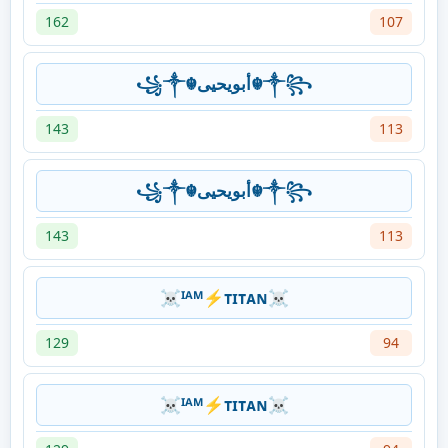
162
107
꧁༒☬أبويحيى☬༒꧂
143
113
꧁༒☬أبويحيى☬༒꧂
143
113
☠ᴵᴬᴹ⚡ᴛɪᴛᴀɴ☠
129
94
☠ᴵᴬᴹ⚡ᴛɪᴛᴀɴ☠