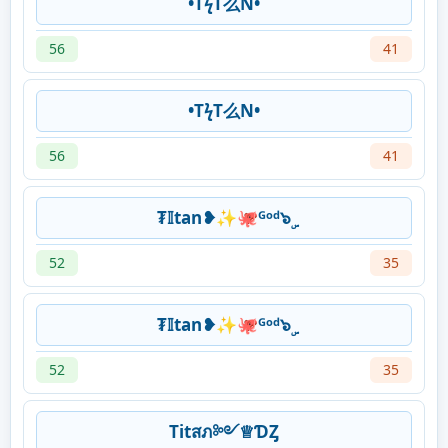
•TϟT么N•
56
41
•TϟT么N•
56
41
₮𝕀tan❥✨🐙ᴳᵒᵈ๖ۣ
52
35
₮𝕀tan❥✨🐙ᴳᵒᵈ๖ۣ
52
35
Titสภ༻♕ƊȤ