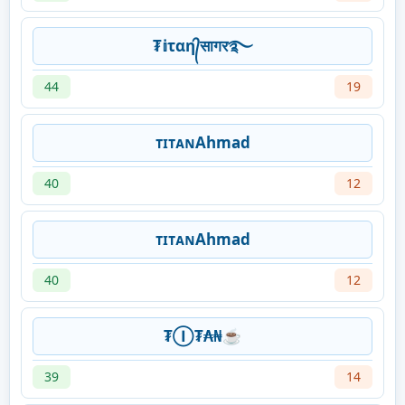
₮𝕚ταη᭄सागर࿐
44
19
ᴛɪᴛᴀɴAhmad
40
12
ᴛɪᴛᴀɴAhmad
40
12
₮Ⓘ₮₳₦☕
39
14