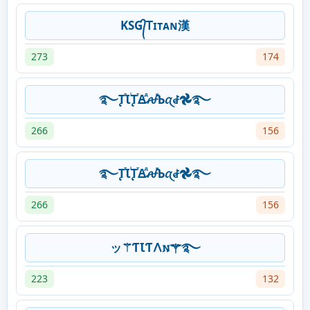
KSG᭄Ꭲɪᴛᴀɴ漢
273
174
࿐ꚐⷮꙆꙶꚐⷮꙘⷣꫛⷦꙎꪋꆀ𖣘࿐
266
156
࿐ꚐⷮꙆꙶꚐⷮꙘⷣꫛⷦꙎꪋꆀ𖣘࿐
266
156
ッ⚚ƬꙆƬ𐌡𐌽⚚࿐
223
132