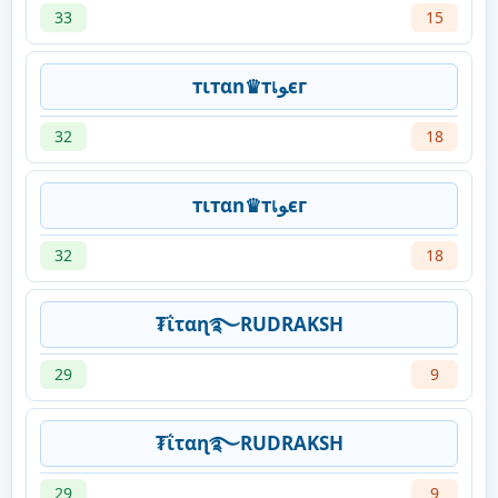
33
15
тιтαn♛тเﻮєг
32
18
тιтαn♛тเﻮєг
32
18
₮ΐταɳ࿐RUDRAKSH
29
9
₮ΐταɳ࿐RUDRAKSH
29
9