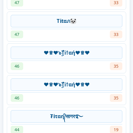
47
33
T𝕚tαภ🐼
47
33
❤️♕❤️๖ۣۜTi†αή❤️♕❤️
46
35
❤️♕❤️๖ۣۜTi†αή❤️♕❤️
46
35
₮𝕚ταη᭄सागर࿐
44
19