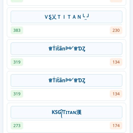
ＶⱾ乂ＴＩＴＡＮ╰_╯
383
230
♕Tͥitͣaͫn༻♕ƊȤ
319
134
♕Tͥitͣaͫn༻♕ƊȤ
319
134
KSG᭄Ꭲɪᴛᴀɴ漢
273
174