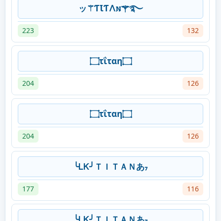
ッ⚚ƬꙆƬ𐌡𐌽⚚࿐
223
132
۝τΐταη۝
204
126
۝τΐταη۝
204
126
╰ᏞᏦ╯ＴＩＴＡＮあ₇
177
116
╰ᏞᏦ╯ＴＩＴＡＮあ₇