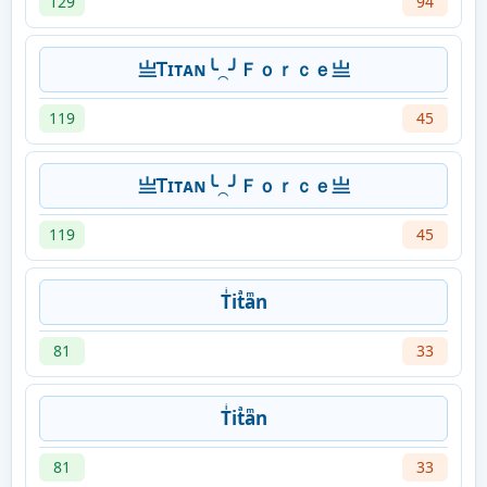
129
94
亗Ꭲɪᴛᴀɴ╰⁔╯Ｆｏｒｃｅ亗
119
45
亗Ꭲɪᴛᴀɴ╰⁔╯Ｆｏｒｃｅ亗
119
45
Tͥitͣaͫn
81
33
Tͥitͣaͫn
81
33