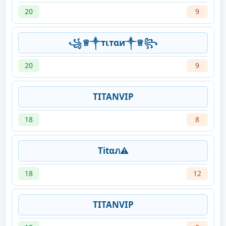
20
9
꧁♕༒тιтαи༒♕꧂
20
9
TITANVIP
18
8
Titαภ⚠
18
12
TITANVIP