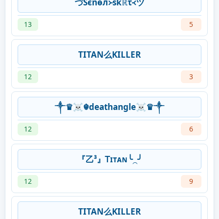
づŜєñѳл᚛skℝτ᚜ヅ
13
5
TITAN么KILLER
12
3
༒♛☠︎☬deathangle☠︎♛༒
12
6
『乙³』Ꭲɪᴛᴀɴ╰⁔╯
12
9
TITAN么KILLER