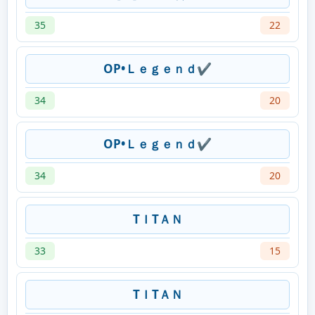
35
22
OP•Ｌｅｇｅｎｄ✔
34
20
OP•Ｌｅｇｅｎｄ✔
34
20
TＩTＡＮ
33
15
TＩTＡＮ