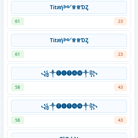
Titสή༻♕♕ƊȤ
61
23
Titสή༻♕♕ƊȤ
61
23
꧁༒🅣🅘🅣🅐🅝༒꧂
58
43
꧁༒🅣🅘🅣🅐🅝༒꧂
58
43