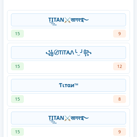
T͢͢͢ITAN⚔सागर࿐
15
9
꧁〄ᎢᎥᎢᎪᏁ╰‿╯꧂
15
12
Ƭιтαи™
15
8
T͢͢͢ITAN⚔सागर࿐
15
9