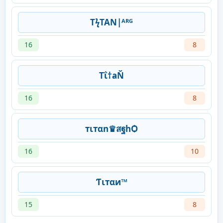
TϟTAN|ᴬᴿᴳ
16
8
Tΐ†aŇ
16
8
тιтαn♛สฐhѺ
16
10
Ƭιтαи™
15
8