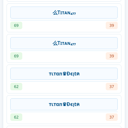
么Ꭲɪᴛᴀɴ₄₇₇
69
39
么Ꭲɪᴛᴀɴ₄₇₇
69
39
тιтαn♛Đєןtค
62
37
тιтαn♛Đєןtค
62
37