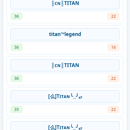
║ᴄɴ║TITAN
36
22
titan™legend
36
16
║ᴄɴ║TITAN
36
22
[么]Ꭲɪᴛᴀɴ╰⁔╯₄₇
35
22
[么]Ꭲɪᴛᴀɴ╰⁔╯₄₇