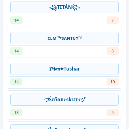
꧁TITÁN꧂
14
7
cʟмᴵᴰ•ꜱᴀɴᴛᴜʏᴰᴶ
14
8
𝑻𝖎𝖙𝖆𝖓✦Tushar
14
10
づŜєñѳл᚛skℝτ᚜ヅ
13
5