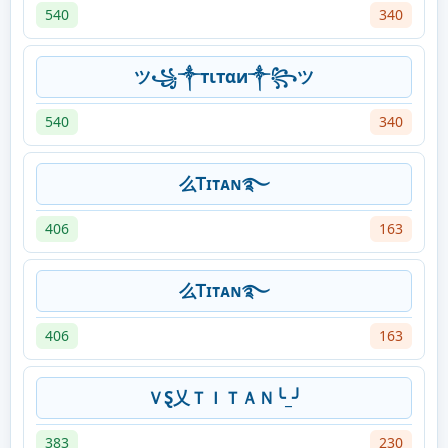
540
340
ツ꧁༒тιтαи༒꧂ツ
540
340
么Ꭲɪᴛᴀɴ࿐
406
163
么Ꭲɪᴛᴀɴ࿐
406
163
ＶⱾ乂ＴＩＴＡＮ╰_╯
383
230