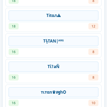
18
8
Titαภ⚠
18
12
TϟTAN|ᴬᴿᴳ
16
8
Tΐ†aŇ
16
8
тιтαn♛สฐhѺ
16
10