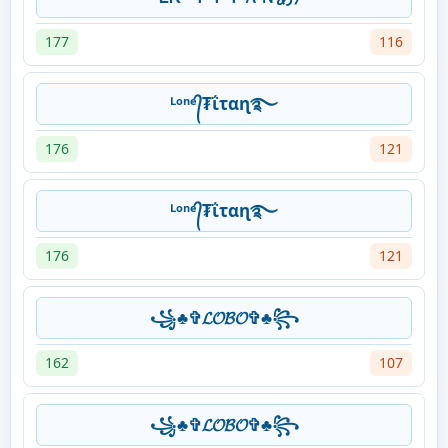
177
116
ᴸᵒⁿᵉ᭄₮ΐταɳ࿐
176
121
ᴸᵒⁿᵉ᭄₮ΐταɳ࿐
176
121
꧁♣✞𝓛𝓞𝓑𝓞✞♣꧂
162
107
꧁♣✞𝓛𝓞𝓑𝓞✞♣꧂