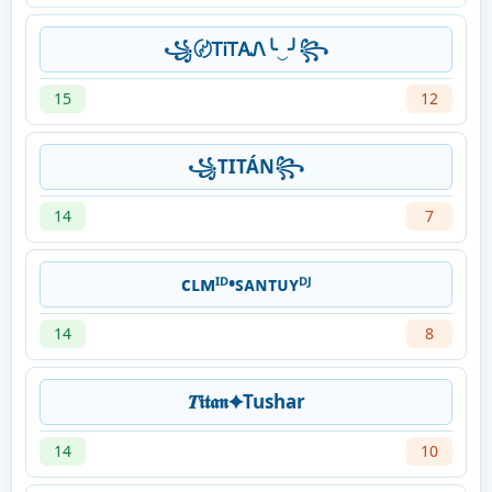
꧁〄ᎢᎥᎢᎪᏁ╰‿╯꧂
15
12
꧁TITÁN꧂
14
7
cʟмᴵᴰ•ꜱᴀɴᴛᴜʏᴰᴶ
14
8
𝑻𝖎𝖙𝖆𝖓✦Tushar
14
10