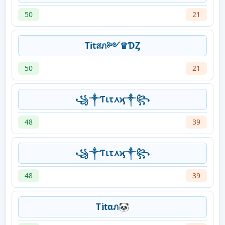
50
21
Titสภ༻♕ƊȤ
50
21
꧁༒Ƭιτ⋏ϗ༒꧂
48
39
꧁༒Ƭιτ⋏ϗ༒꧂
48
39
T𝕚tαภ🐼