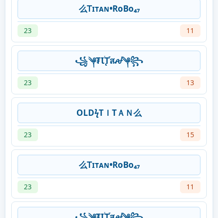
么Ꭲɪᴛᴀɴ•RoBo₄₇
23
11
꧁༆₮ꙆꙶꚐⷮสꫛⷦ༆꧂
23
13
OLDϟTＩTＡＮ么
23
15
么Ꭲɪᴛᴀɴ•RoBo₄₇
23
11
꧁༆₮ꙆꙶꚐⷮสꫛⷦ༆꧂