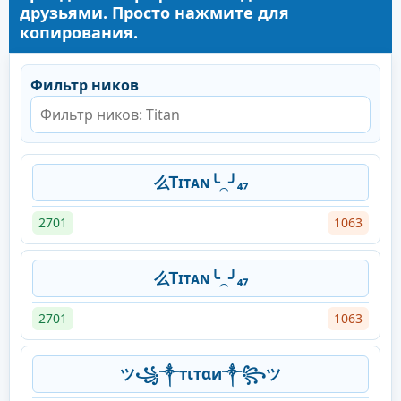
друзьями. Просто нажмите для
копирования.
Фильтр ников
么Ꭲɪᴛᴀɴ╰⁔╯₄₇
2701
1063
么Ꭲɪᴛᴀɴ╰⁔╯₄₇
2701
1063
ツ꧁༒тιтαи༒꧂ツ