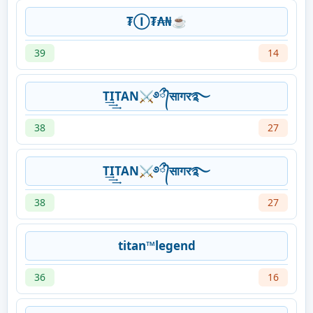
₮Ⓘ₮₳₦☕
39
14
T͢͢͢ITAN⚔࿔᭄ྀसागर࿐
38
27
T͢͢͢ITAN⚔࿔᭄ྀसागर࿐
38
27
titan™legend
36
16