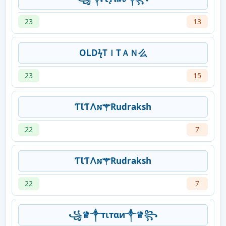
23
13
OLDϟTＩTＡＮ么
23
15
ƬꙆƬ𐌡𐌽⚚Rudraksh
22
7
ƬꙆƬ𐌡𐌽⚚Rudraksh
22
7
꧁♕༒тιтαи༒♕꧂