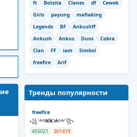
ft
Botsita
Clanes
df
Cewek
Girls
payung
mafiaking
Legends
BF
Ankushff
Ankush
Ankus
Duos
Cobra
Clan
FF
iam
Simbol
freefire
Arif
ние
Тренды популярности
freefire
꧁༺₦Ї₦ℑ₳༻꧂
455021
301419