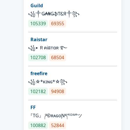
Guild
꧁༒Ǥ₳₦ǤֆƬᏋЯ༒꧂
105339
69355
Raistar
꧁▪ ＲคᎥនтαʀ ࿐
102708
68504
freefire
꧁☆*κɪɴɢ*☆꧂
102182
94908
FF
『TG』 ཌĐʀᴀɢᴏƝད°ᴵᴰᴹ°ツ
100882
52844