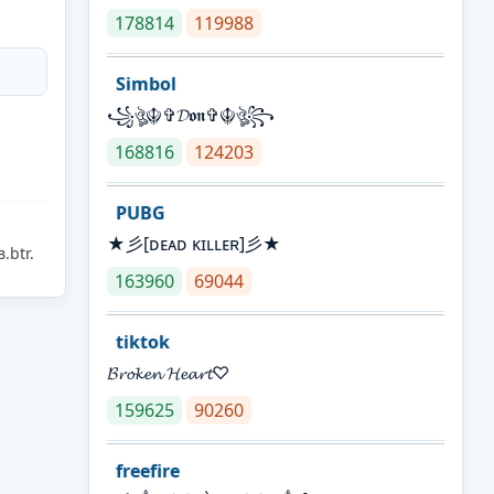
178814
119988
Simbol
꧁ঔৣ☬✞𝓓𝖔𝖓✞☬ঔৣ꧂
168816
124203
PUBG
★彡[ᴅᴇᴀᴅ ᴋɪʟʟᴇʀ]彡★
.btr.
163960
69044
tiktok
𝓑𝓻𝓸𝓴𝓮𝓷 𝓗𝓮𝓪𝓻𝓽♡
159625
90260
freefire