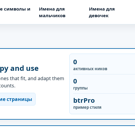
е символы и
Имена для
Имена для
мальчиков
девочек
0
opy and use
активных ников
nes that fit, and adapt them
0
ccounts.
группы
btrPro
ие страницы
пример стиля