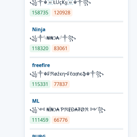
꧁༒☬☠Ƚ︎ÙçҜყ☠︎☬༒꧂
158735
120928
Ninja
꧁⁣༒𓆩₦ł₦ℑ₳𓆪༒꧂
118320
83061
freefire
꧁༒☬₣ℜøźєη•₣ℓα₥єֆ☬༒꧂
115331
77837
ML
꧁༺ ₦Ї₦ℑ₳ ƤℜɆĐ₳₮Øℜ ༻꧂
111459
66776
PUBG