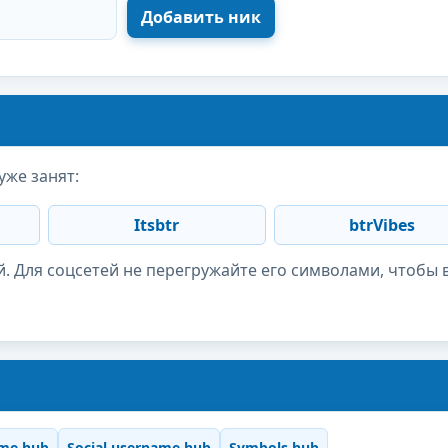
уже занят:
Itsbtr
btrVibes
. Для соцсетей не перегружайте его символами, чтобы 
me hub
Social username hub
Symbols hub