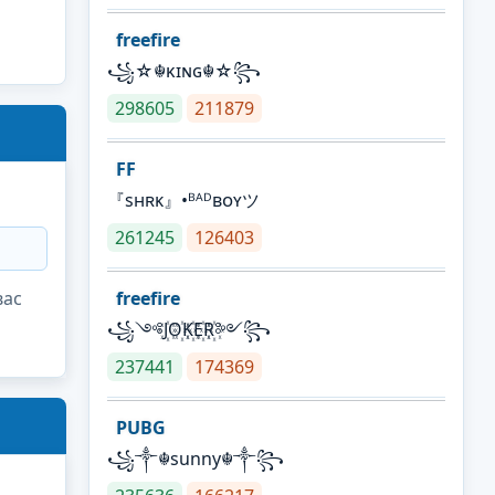
freefire
꧁☆☬κɪɴɢ☬☆꧂
298605
211879
FF
『sʜʀᴋ』•ᴮᴬᴰʙᴏʏツ
261245
126403
вас
freefire
꧁༺J꙰O꙰K꙰E꙰R꙰༻꧂
237441
174369
PUBG
꧁༒☬sunny☬༒꧂