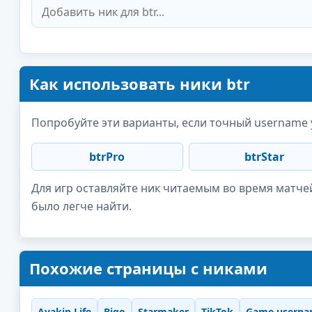
Как использовать ники btr
Попробуйте эти варианты, если точный username 
btrPro
btrStar
Для игр оставляйте ник читаемым во время матчей
было легче найти.
Похожие страницы с никами
Avakin Life
Bigo
Starmaker
TikTok
Game userna