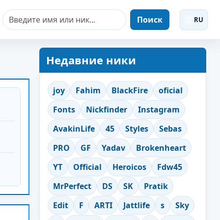
Поиск
RU
Недавние ники
joy
Fahim
BlackFire
oficial
Fonts
Nickfinder
Instagram
AvakinLife
45
Styles
Sebas
PRO
GF
Yadav
Brokenheart
YT
Official
Heroicos
Fdw45
MrPerfect
DS
SK
Pratik
Edit
F
ARTI
Jattlife
s
Sky