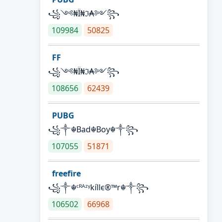
꧁༺₦Ї₦ℑ₳༻꧂
109984
50825
FF
꧁༺₦Ї₦ℑ₳༻꧂
108656
62439
PUBG
꧁༒☬Bad☬Boy☬༒꧂
107055
51871
freefire
꧁༒☬ᶜᴿᴬᶻᵞkíllє®™r☬༒꧂
106502
66968