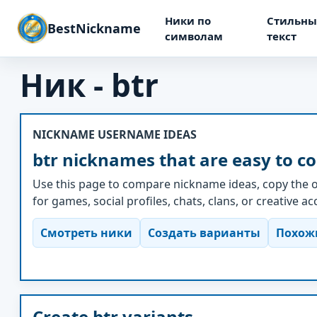
Ники по
Стильны
BestNickname
символам
текст
Ник - btr
NICKNAME USERNAME IDEAS
btr nicknames that are easy to c
Use this page to compare nickname ideas, copy the o
for games, social profiles, chats, clans, or creative a
Смотреть ники
Создать варианты
Похож
Create btr variants