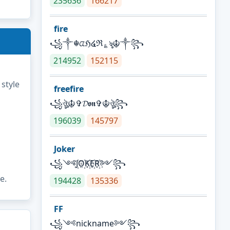
235636
166217
fire
꧁༒☬ᤂℌ໔ℜ؏ৡ☬༒꧂
214952
152115
 style
freefire
꧁ঔৣ☬✞𝓓𝖔𝖓✞☬ঔৣ꧂
196039
145797
Joker
꧁༺J꙰O꙰K꙰E꙰R꙰༻꧂
e.
194428
135336
FF
꧁༺nickname༻꧂