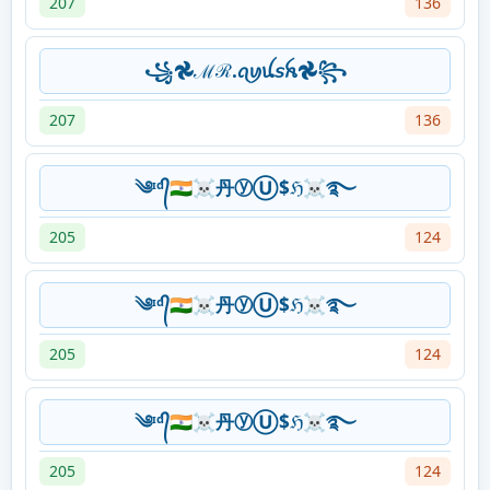
207
136
꧁𖣘ℳℛ.ꪖꪗꪊ𝘴ꫝ𖣘꧂
207
136
༄ᶦᵈ᭄🇮🇳☠丹ⓨⓊ$ℌ☠࿐
205
124
༄ᶦᵈ᭄🇮🇳☠丹ⓨⓊ$ℌ☠࿐
205
124
༄ᶦᵈ᭄🇮🇳☠丹ⓨⓊ$ℌ☠࿐
205
124