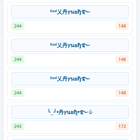
ᴳᵒᵈ乂丹ץนຮђ࿐
244
148
ᴳᵒᵈ乂丹ץนຮђ࿐
244
148
ᴳᵒᵈ乂丹ץนຮђ࿐
244
148
╰‿╯•丹ץนຮђ•࿐♤
243
172