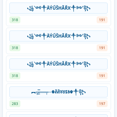
꧁༺༒ÄÝŰŠHÃŘX༒༻꧂
318
191
꧁༺༒ÄÝŰŠHÃŘX༒༻꧂
318
191
꧁༺༒ÄÝŰŠHÃŘX༒༻꧂
318
191
︻╦̵̵͇̿̿̿̿══╤─☬ꋫꋫꐟꐇꌚꑛ☬༒꧂
283
197