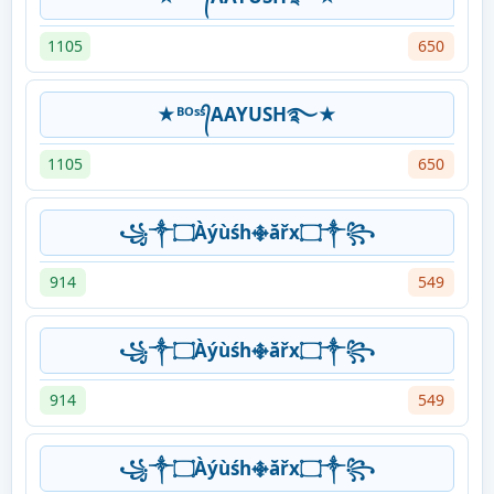
1105
650
★ᴮᴼˢˢ᭄AAYUSH࿐★
1105
650
꧁༒۝Àýùśh࿇ăřx۝༒꧂
914
549
꧁༒۝Àýùśh࿇ăřx۝༒꧂
914
549
꧁༒۝Àýùśh࿇ăřx۝༒꧂