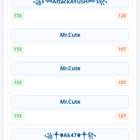
꧁§༺AttackAYUSH༻§꧂
155
120
Mr.Cute
153
107
Mr.Cute
153
107
Mr.Cute
153
107
꧁༒☬Ak47☬༒꧂