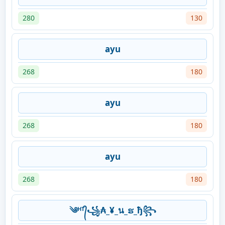
280
130
ayu
268
180
ayu
268
180
ayu
268
180
༄ᴴᵀ᭄꧁₳_¥_น_ຮ_ђ꧂