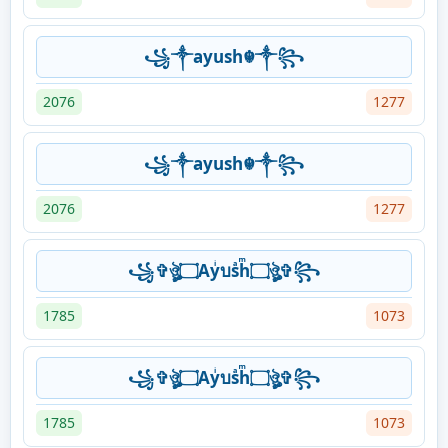
꧁༒ayush☬༒꧂
2076
1277
꧁༒ayush☬༒꧂
2076
1277
꧁✞ঔৣ۝Ayͥบsͣhͫ۝ঔৣ✞꧂
1785
1073
꧁✞ঔৣ۝Ayͥบsͣhͫ۝ঔৣ✞꧂
1785
1073