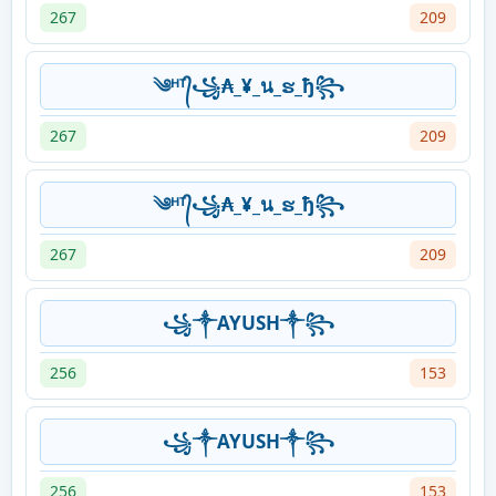
267
209
༄ᴴᵀ᭄꧁₳_¥_น_ຮ_ђ꧂
267
209
༄ᴴᵀ᭄꧁₳_¥_น_ຮ_ђ꧂
267
209
꧁༒AYUSH༒꧂
256
153
꧁༒AYUSH༒꧂
256
153