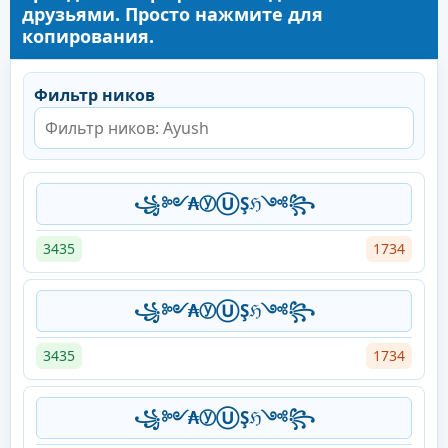
друзьями. Просто нажмите для
копирования.
Фильтр ников
꧁༻₳ⓨⓊŞℌ༺꧂
3435
1734
꧁༻₳ⓨⓊŞℌ༺꧂
3435
1734
꧁༻₳ⓨⓊŞℌ༺꧂