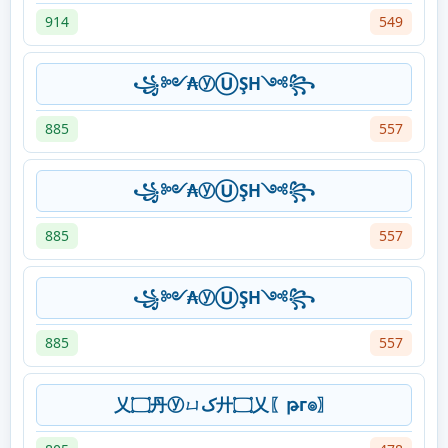
914
549
꧁༻₳ⓨⓊŞH༺꧂
885
557
꧁༻₳ⓨⓊŞH༺꧂
885
557
꧁༻₳ⓨⓊŞH༺꧂
885
557
乂۝丹ⓨㄩک廾۝乂〖թг๏〗