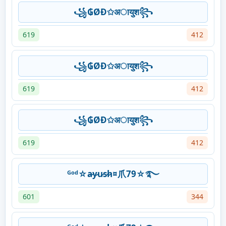
꧁₲ØĐ✩अायुश꧂
619
412
꧁₲ØĐ✩अायुश꧂
619
412
꧁₲ØĐ✩अायुश꧂
619
412
ᴳᵒᵈ☆a̷y̷u̷s̷h̷¤爪79☆࿐
601
344