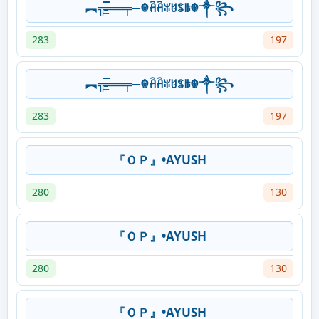
︻╦̵̵͇̿̿̿̿══╤─☬ꋫꋫꐟꐇꌚꑛ☬༒꧂
283
197
︻╦̵̵͇̿̿̿̿══╤─☬ꋫꋫꐟꐇꌚꑛ☬༒꧂
283
197
『ＯＰ』•AYUSH
280
130
『ＯＰ』•AYUSH
280
130
『ＯＰ』•AYUSH