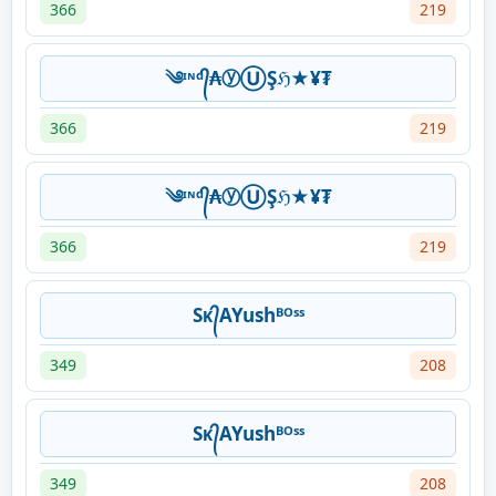
366
219
༄ᶦᶰᵈ᭄₳ⓨⓊŞℌ★¥₮
366
219
༄ᶦᶰᵈ᭄₳ⓨⓊŞℌ★¥₮
366
219
Sᴋ᭄AYushᴮᴼˢˢ
349
208
Sᴋ᭄AYushᴮᴼˢˢ
349
208