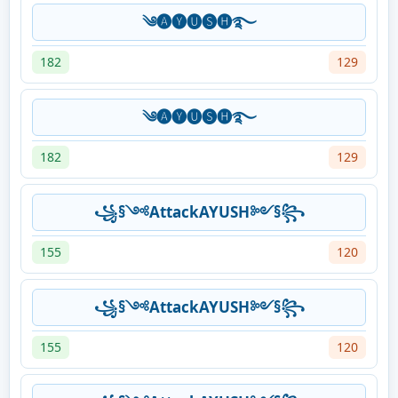
༄🅐🅨🅤🅢🅗࿐
182
129
༄🅐🅨🅤🅢🅗࿐
182
129
꧁§༺AttackAYUSH༻§꧂
155
120
꧁§༺AttackAYUSH༻§꧂
155
120