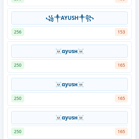
꧁༒AYUSH༒꧂
256
153
☠αуυѕн☠
250
165
☠αуυѕн☠
250
165
☠αуυѕн☠
250
165