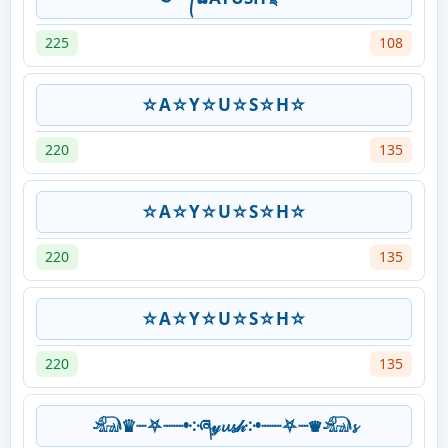
225
108
☆A☆Y☆U☆S☆H☆
220
135
☆A☆Y☆U☆S☆H☆
220
135
☆A☆Y☆U☆S☆H☆
220
135
𓃰♛┈⛧┈┈•༶ཞ𝓎𝓾𝓼𝒽༶•┈┈⛧┈♛𓃰𝓼