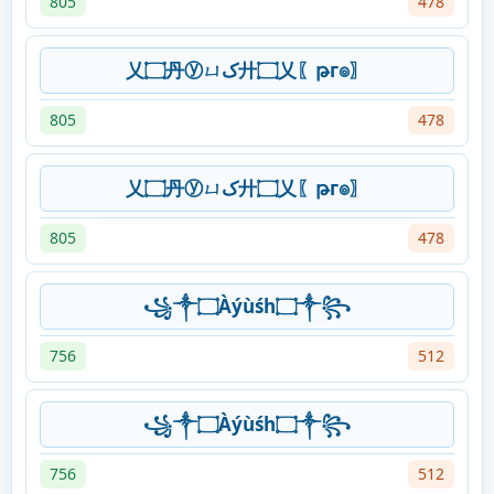
805
478
乂۝丹ⓨㄩک廾۝乂〖թг๏〗
805
478
乂۝丹ⓨㄩک廾۝乂〖թг๏〗
805
478
꧁༒۝Àýùśh۝༒꧂
756
512
꧁༒۝Àýùśh۝༒꧂
756
512