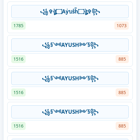
꧁✞ঔৣ۝Ayͥบsͣhͫ۝ঔৣ✞꧂
1785
1073
꧁§༺AYUSH༻§꧂
1516
885
꧁§༺AYUSH༻§꧂
1516
885
꧁§༺AYUSH༻§꧂
1516
885