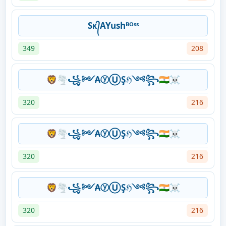
Sᴋ᭄AYushᴮᴼˢˢ
349
208
🦁🌪꧁༻₳ⓨⓊŞℌ༺꧂🇮🇳☠
320
216
🦁🌪꧁༻₳ⓨⓊŞℌ༺꧂🇮🇳☠
320
216
🦁🌪꧁༻₳ⓨⓊŞℌ༺꧂🇮🇳☠
320
216