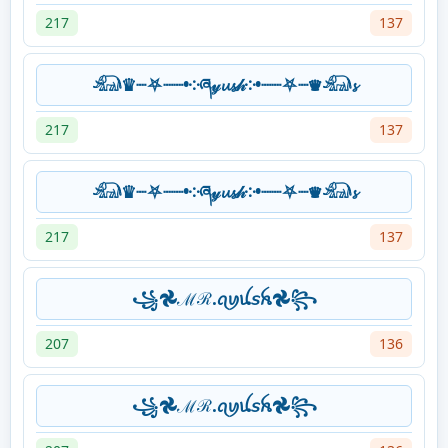
217
137
𓃰♛┈⛧┈┈•༶ཞ𝓎𝓾𝓼𝒽༶•┈┈⛧┈♛𓃰𝓼
217
137
𓃰♛┈⛧┈┈•༶ཞ𝓎𝓾𝓼𝒽༶•┈┈⛧┈♛𓃰𝓼
217
137
꧁𖣘ℳℛ.ꪖꪗꪊ𝘴ꫝ𖣘꧂
207
136
꧁𖣘ℳℛ.ꪖꪗꪊ𝘴ꫝ𖣘꧂